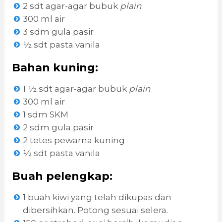
2 sdt agar-agar bubuk
plain
300 ml air
3 sdm gula pasir
½ sdt pasta vanila
Bahan kuning:
1 ½ sdt agar-agar bubuk
plain
300 ml air
1 sdm SKM
2 sdm gula pasir
2 tetes pewarna kuning
½ sdt pasta vanila
Buah pelengkap:
1 buah kiwi yang telah dikupas dan
dibersihkan. Potong sesuai selera.