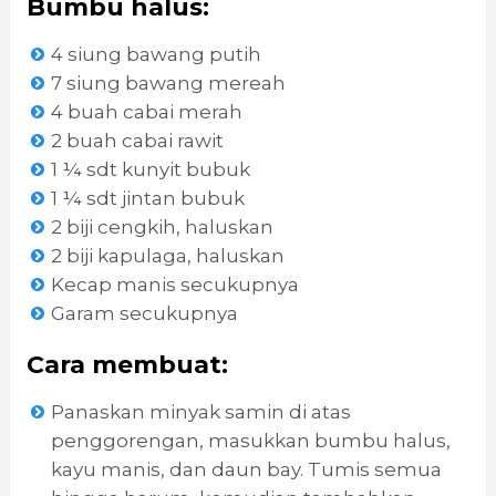
Bumbu halus:
4 siung bawang putih
7 siung bawang mereah
4 buah cabai merah
2 buah cabai rawit
1 ¼ sdt kunyit bubuk
1 ¼ sdt jintan bubuk
2 biji cengkih, haluskan
2 biji kapulaga, haluskan
Kecap manis secukupnya
Garam secukupnya
Cara membuat:
Panaskan minyak samin di atas
penggorengan, masukkan bumbu halus,
kayu manis, dan daun bay. Tumis semua