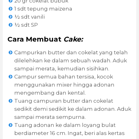
20 gr cokelat bubuk
1 sdt tepung maizena
½ sdt vanili
½ sdt SP
Cara Membuat
Cake:
Campurkan butter dan cokelat yang telah
dilelehkan ke dalam sebuah wadah. Aduk
sampai merata, kemudian sisihkan.
Campur semua bahan tersisa, kocok
menggunakan mixer hingga adonan
mengembang dan kental.
Tuang campuran butter dan cokelat
sedikit demi sedikit ke dalam adonan. Aduk
sampai merata sempurna.
Tuang adonan ke dalam loyang bulat
berdiameter 16 cm. Ingat, beri alas kertas