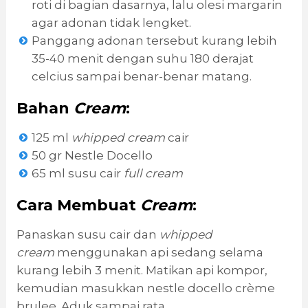
roti di bagian dasarnya, lalu olesi margarin
agar adonan tidak lengket.
Panggang adonan tersebut kurang lebih
35-40 menit dengan suhu 180 derajat
celcius sampai benar-benar matang.
Bahan
Cream
:
125 ml
whipped cream
cair
50 gr Nestle Docello
65 ml susu cair
full cream
Cara Membuat
Cream
:
Panaskan susu cair dan
whipped
cream
menggunakan api sedang selama
kurang lebih 3 menit. Matikan api kompor,
kemudian masukkan nestle docello crème
brulee. Aduk sampai rata.