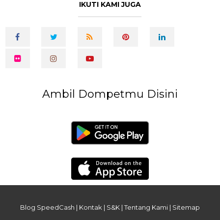
IKUTI KAMI JUGA
Ambil Dompetmu Disini
Blog SpeedCash
|
Kontak
|
S&K
|
Tentang Kami
|
Sitemap