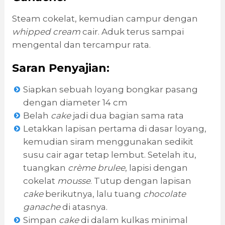
Steam cokelat, kemudian campur dengan
whipped cream
cair. Aduk terus sampai
mengental dan tercampur rata.
Saran Penyajian:
Siapkan sebuah loyang bongkar pasang
dengan diameter 14 cm
Belah
cake
jadi dua bagian sama rata
Letakkan lapisan pertama di dasar loyang,
kemudian siram menggunakan sedikit
susu cair agar tetap lembut. Setelah itu,
tuangkan
crème brulee
, lapisi dengan
cokelat
mousse
. Tutup dengan lapisan
cake
berikutnya, lalu tuang
chocolate
ganache
di atasnya.
Simpan
cake
di dalam kulkas minimal