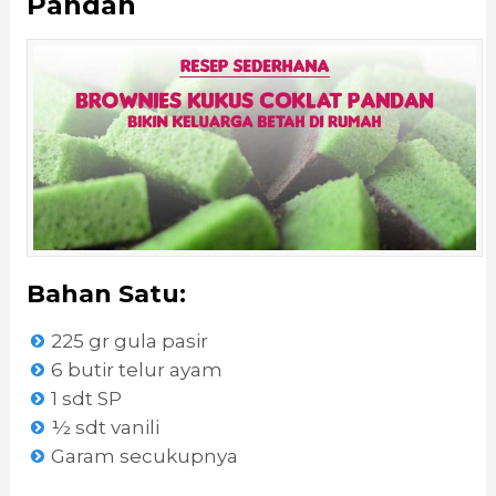
Pandan
Bahan Satu:
225 gr gula pasir
6 butir telur ayam
1 sdt SP
½ sdt vanili
Garam secukupnya