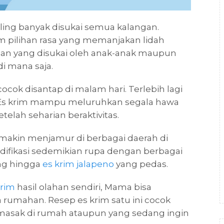
ing banyak disukai semua kalangan.
m pilihan rasa yang memanjakan lidah
nan yang disukai oleh anak-anak maupun
i mana saja.
 cocok disantap di malam hari. Terlebih lagi
 Es krim mampu meluruhkan segala hawa
lah seharian beraktivitas.
ni makin menjamur di berbagai daerah di
odifikasi sedemikian rupa dengan berbagai
eng hingga
es krim jalapeno
yang pedas.
krim
hasil olahan sendiri, Mama bisa
 rumahan. Resep es krim satu ini cocok
sak di rumah ataupun yang sedang ingin