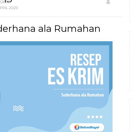
NGKAP
PRIL
2020
derhana ala Rumahan