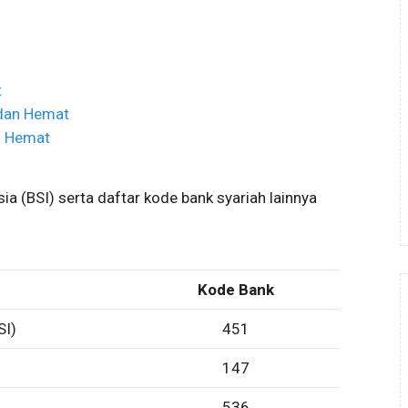
t
 dan Hemat
in Hemat
ia (BSI) serta daftar kode bank syariah lainnya
Kode Bank
SI)
451
147
536