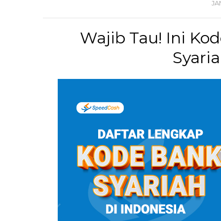
JA
Wajib Tau! Ini K
Syari