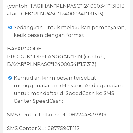
(contoh, TAGIHAN*PLNPASC*124000341*131313
atau CEK*PLNPASC*124000341*131313)
Sedangkan untuk melakukan pembayaran,
ketik pesan dengan format
BAYAR*KODE
PRODUK*IDPELANGGAN*PIN (contoh,
BAYAR*PLNPASC*124000341*131313)
Kemudian kirim pesan tersebut
menggunakan no HP yang Anda gunakan
untuk mendaftar di SpeedCash ke SMS
Center SpeedCash:
SMS Center Telkomsel : 082244823999
SMS Center XL : 087759011112