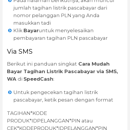
Pada halaman berikutnya, akan muncul
jumlah tagihan listrik pascabayar dari
nomor pelanggan PLN yang Anda
masukkan tadi
Klik
Bayar
untuk menyelesaikan
pembayaran tagihan PLN pascabayar
Via SMS
Berikut ini
panduan singkat
Cara Mudah
Bayar Tagihan Listrik Pascabayar via SMS,
WA
di
SpeedCash
:
Untuk pengecekan tagihan listrik
pascabayar, ketik pesan dengan format
TAGIHAN*KODE
PRODUK*IDPELANGGAN*PIN
atau
CEK*KODEPRODUK*IDPELANGGAN*PIN