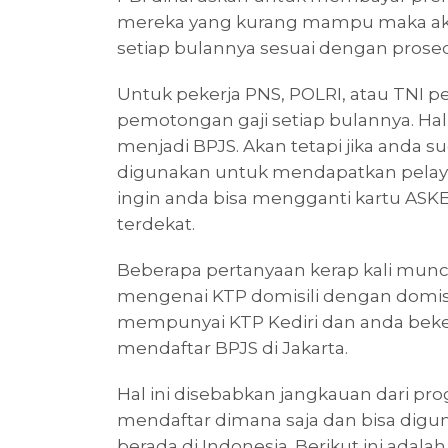
mereka yang kurang mampu maka aka
setiap bulannya sesuai dengan prose
Untuk pekerja PNS, POLRI, atau TNI 
pemotongan gaji setiap bulannya. Hal
menjadi BPJS. Akan tetapi jika anda s
digunakan untuk mendapatkan pelaya
ingin anda bisa mengganti kartu ASK
terdekat.
Beberapa pertanyaan kerap kali muncu
mengenai KTP domisili dengan domisi
mempunyai KTP Kediri dan anda bekerj
mendaftar BPJS di Jakarta.
Hal ini disebabkan jangkauan dari pro
mendaftar dimana saja dan bisa digu
berada di Indonesia. Berikut ini adal