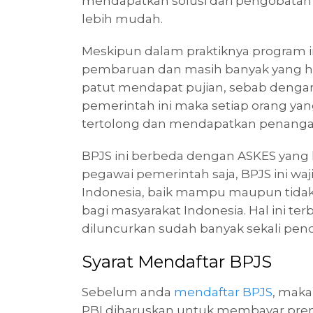
mendapatkan solusi dari pengobatan 
lebih mudah.
Meskipun dalam praktiknya program 
pembaruan dan masih banyak yang ha
patut mendapat pujian, sebab denga
pemerintah ini maka setiap orang ya
tertolong dan mendapatkan penanga
BPJS ini berbeda dengan ASKES yang
pegawai pemerintah saja, BPJS ini waji
Indonesia, baik mampu maupun tidak
bagi masyarakat Indonesia. Hal ini ter
diluncurkan sudah banyak sekali pend
Syarat Mendaftar BPJS
Sebelum anda
mendaftar BPJS
, maka
PBI diharuskan untuk membayar prem