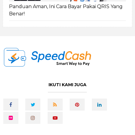
Panduan Aman, Ini Cara Bayar Pakai QRIS Yang
Benar!
IKUTI KAMI JUGA