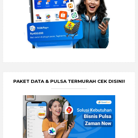
PAKET DATA & PULSA TERMURAH CEK DISINI!