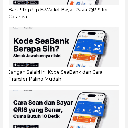
Baru! Top Up E-Wallet Bayar Pakai QRIS Ini
Caranya
Jangan Salah! Ini Kode SeaBank dan Cara
Transfer Paling Mudah