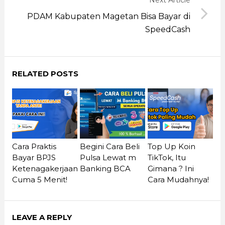
PDAM Kabupaten Magetan Bisa Bayar di
SpeedCash
RELATED POSTS
Cara Praktis
Begini Cara Beli
Top Up Koin
Bayar BPJS
Pulsa Lewat m
TikTok, Itu
Ketenagakerjaan
Banking BCA
Gimana ? Ini
Cuma 5 Menit!
Cara Mudahnya!
LEAVE A REPLY