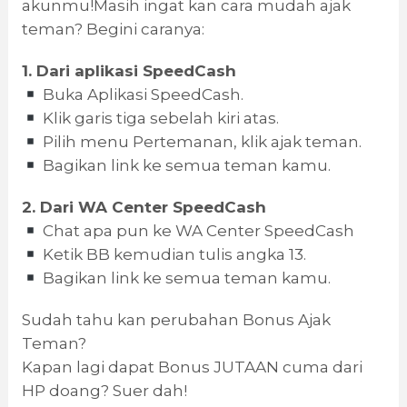
akunmu!Masih ingat kan cara mudah ajak
teman? Begini caranya:
1. Dari aplikasi SpeedCash
Buka Aplikasi SpeedCash.
Klik garis tiga sebelah kiri atas.
Pilih menu Pertemanan, klik ajak teman.
Bagikan link ke semua teman kamu.
2. Dari WA Center SpeedCash
Chat apa pun ke WA Center SpeedCash
Ketik BB kemudian tulis angka 13.
Bagikan link ke semua teman kamu.
Sudah tahu kan perubahan Bonus Ajak
Teman?
Kapan lagi dapat Bonus JUTAAN cuma dari
HP doang? Suer dah!