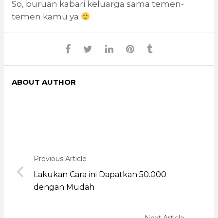
So, buruan kabari keluarga sama temen-
temen kamu ya
ABOUT AUTHOR
Previous Article
Lakukan Cara ini Dapatkan 50.000
dengan Mudah
Next Article