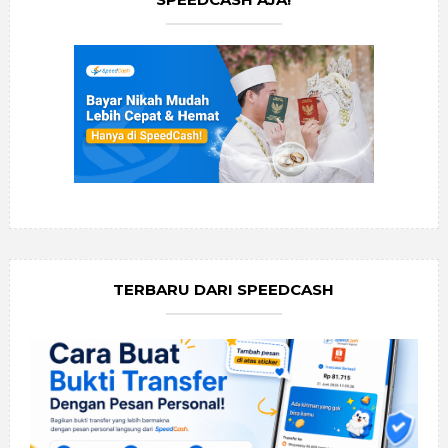
TERBARU DARI SPEEDCASH