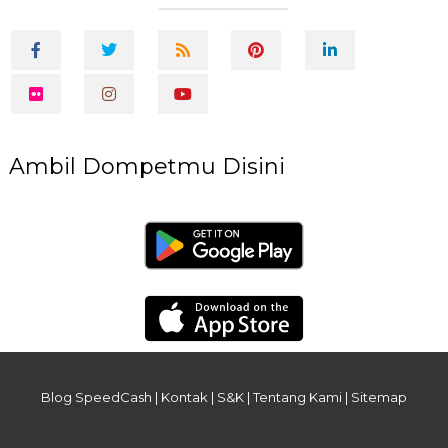
Ambil Dompetmu Disini
Blog SpeedCash
|
Kontak
|
S&K
|
Tentang Kami
|
Sitemap