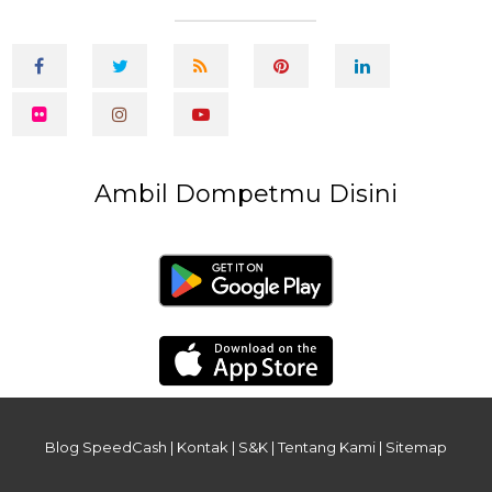
Ambil Dompetmu Disini
Blog SpeedCash
|
Kontak
|
S&K
|
Tentang Kami
|
Sitemap