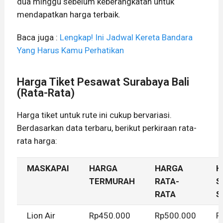
dua minggu sebelum keberangkatan untuk
mendapatkan harga terbaik.
Baca juga :
Lengkap! Ini Jadwal Kereta Bandara
Yang Harus Kamu Perhatikan
Harga Tiket Pesawat Surabaya Bali
(Rata-Rata)
Harga tiket untuk rute ini cukup bervariasi.
Berdasarkan data terbaru, berikut perkiraan rata-
rata harga:
MASKAPAI
HARGA
HARGA
H
TERMURAH
RATA-
S
RATA
S
Lion Air
Rp450.000
Rp500.000
R