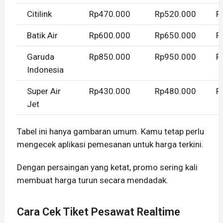
Citilink
Rp470.000
Rp520.000
R
Batik Air
Rp600.000
Rp650.000
R
Garuda
Rp850.000
Rp950.000
R
Indonesia
Super Air
Rp430.000
Rp480.000
R
Jet
Tabel ini hanya gambaran umum. Kamu tetap perlu
mengecek aplikasi pemesanan untuk harga terkini.
Dengan persaingan yang ketat, promo sering kali
membuat harga turun secara mendadak.
Cara Cek Tiket Pesawat Realtime