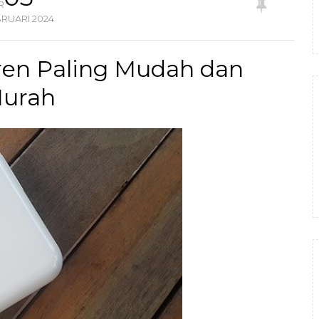
R
BRUARI
2024
fren Paling Mudah dan
urah