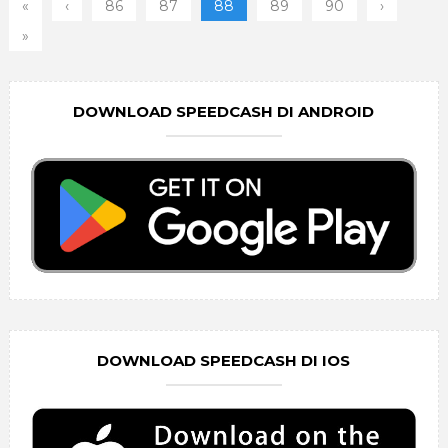
«
‹
86
87
88
89
90
›
»
DOWNLOAD SPEEDCASH DI ANDROID
DOWNLOAD SPEEDCASH DI IOS