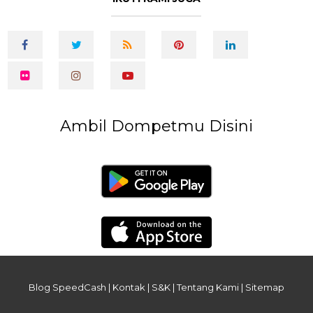
Ambil Dompetmu Disini
Blog SpeedCash
|
Kontak
|
S&K
|
Tentang Kami
|
Sitemap