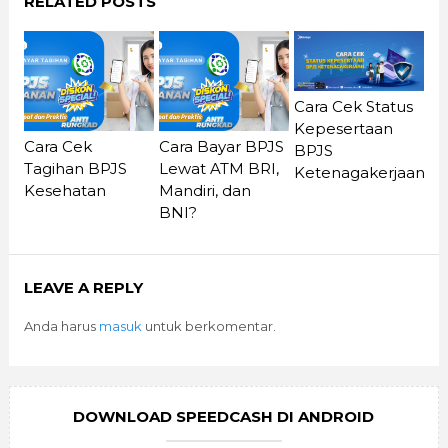
RELATED POSTS
Cara Cek Status
Kepesertaan
Cara Cek
Cara Bayar BPJS
BPJS
Tagihan BPJS
Lewat ATM BRI,
Ketenagakerjaan
Kesehatan
Mandiri, dan
BNI?
LEAVE A REPLY
Anda harus
masuk
untuk berkomentar.
DOWNLOAD SPEEDCASH DI ANDROID