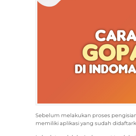
Sebelum melakukan proses pengisian 
memiliki aplikasi yang sudah didafta