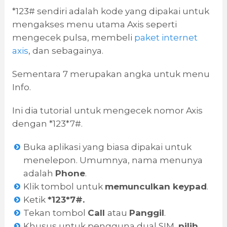
*123# sendiri adalah kode yang dipakai untuk
mengakses menu utama Axis seperti
mengecek pulsa, membeli
paket internet
axis
, dan sebagainya.
Sementara 7 merupakan angka untuk menu
Info.
Ini dia tutorial untuk mengecek nomor Axis
dengan *123*7#.
Buka aplikasi yang biasa dipakai untuk
menelepon. Umumnya, nama menunya
adalah
Phone
.
Klik tombol untuk
memunculkan keypad
.
Ketik
*123*7#.
Tekan tombol
Call
atau
Panggil
.
Khusus untuk pengguna dual SIM,
pilih