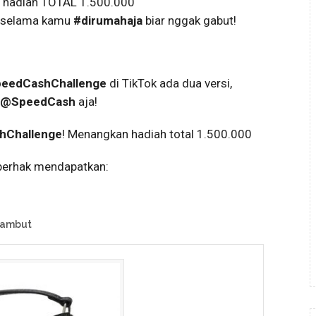
n hadiah TOTAL 1.500.000
n selama kamu
#dirumahaja
biar nggak gabut!
eedCashChallenge
di TikTok ada dua versi,
@SpeedCash
aja!
hChallenge
! Menangkan hadiah total 1.500.000
 berhak mendapatkan:
Rambut