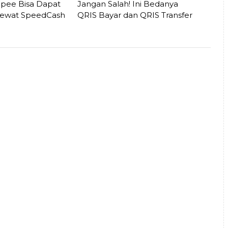
opee Bisa Dapat
Jangan Salah! Ini Bedanya
Lewat SpeedCash
QRIS Bayar dan QRIS Transfer