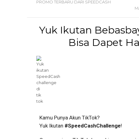
PROMO TERBARU DARI SPEEDCASH
M
Yuk Ikutan Bebasbay
Bisa Dapet Had
Kamu Punya Akun TikTok?
Yuk Ikutan
#SpeedCashChallenge
!