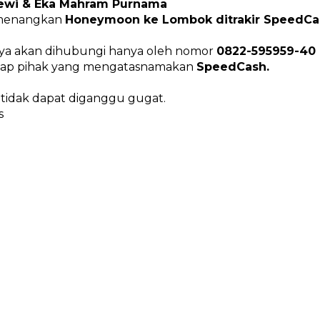
Dewi & Eka Mahram Purnama
emenangkan
Honeymoon ke Lombok ditrakir SpeedCa
a akan dihubungi hanya oleh nomor
0822-595959-40 
adap pihak yang mengatasnamakan
SpeedCash.
 tidak dapat diganggu gugat.
us