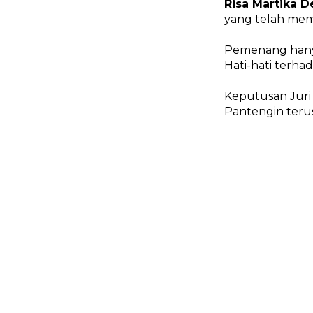
Risa Martika 
yang telah m
Pemenang hany
Hati-hati terh
Keputusan Juri
Pantengin ter