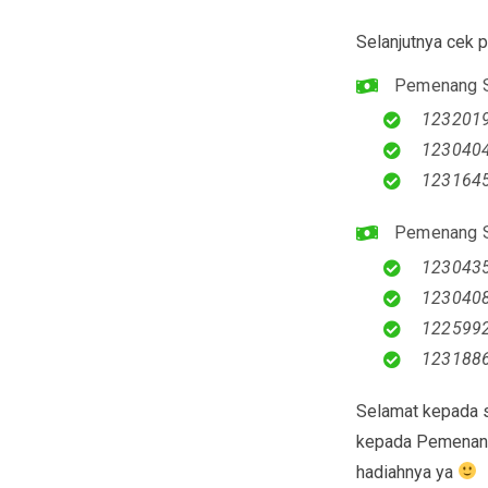
Selanjutnya cek
Pemenang 
1232019
1230404
123164
Pemenang 
1230435
1230408
1225992
1231886
Selamat kepada 
kepada Pemenang
hadiahnya ya